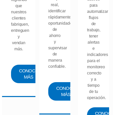
real,
para
que
identificar
automatizar
nuestros
rápidamente
flujos
clientes
oportunidades
de
fabriquen,
de
trabajo,
entreguen
ahorro
tener
y
y
alertas
vendan
supervisar
e
más.
de
indicadores
manera
para el
confiable.
monitoreo
CONOCE
correcto
MÁS
y a
tiempo
CONOCE
de tu
MÁS
operación.
CONOCE