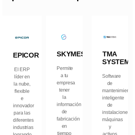
SKYMES
TMA
EPICOR
SYSTEMS
Permite
El ERP
a tu
Software
líder en
empresa
de
la nube,
tener
mantenimiento
flexible
la
inteligente
e
información
de
innovador
de
instalaciones,
para las
fabricación
máquinas
diferentes
en
y
industrias
tiempo
activos
logrando